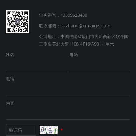
业务咨询：13599520488
联系邮箱：ss.zhang@xm-aigis.com
公司地址：中国福建省厦门市火炬高新区软件园
三期集美北大道1108号F16栋901-1单元
姓名
邮箱
电话
内容
*