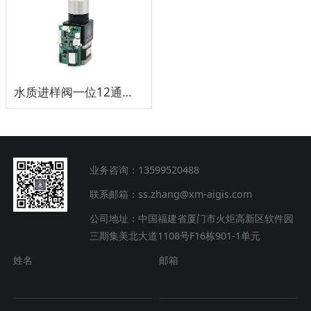
水质进样阀一位12通道选择阀组
业务咨询：13599520488
联系邮箱：ss.zhang@xm-aigis.com
公司地址：中国福建省厦门市火炬高新区软件园
三期集美北大道1108号F16栋901-1单元
姓名
邮箱