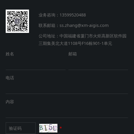
业务咨询：13599520488
联系邮箱：ss.zhang@xm-aigis.com
公司地址：中国福建省厦门市火炬高新区软件园
三期集美北大道1108号F16栋901-1单元
姓名
邮箱
电话
内容
*