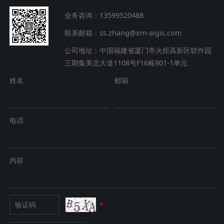
业务咨询：13599520488
联系邮箱：ss.zhang@xm-aigis.com
公司地址：中国福建省厦门市火炬高新区软件园
三期集美北大道1108号F16栋901-1单元
姓名
邮箱
电话
内容
*