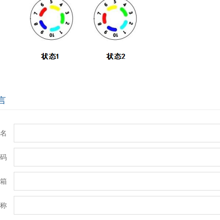
言
名
码
箱
称