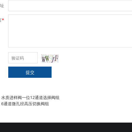
址
言
*
提交
：
水质进样阀一位12通道选择阀组
：
6通道微孔径高压切换阀组