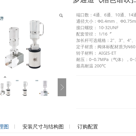
端口数：4通、6通、10通、14
通径大小：Φ0.4mm 、Φ0.75
接口螺纹： 10-32UNF
配套管径： 1/16〞
加长杆可选规格：2"、3"、4"、
定子材质：阀体标配材质为N60，
转子材料： AIGIS-ET
耐压：0~0.7MPa（气体），0
最高耐温 200℃
理图
安装尺寸与结构图
订购配置