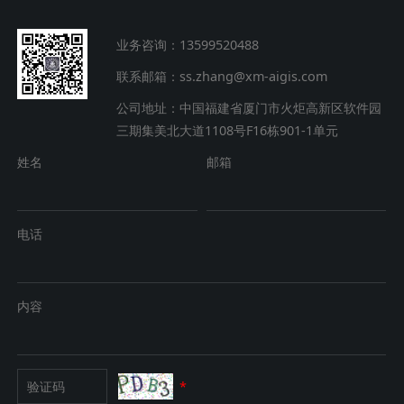
业务咨询：13599520488
联系邮箱：ss.zhang@xm-aigis.com
公司地址：中国福建省厦门市火炬高新区软件园
三期集美北大道1108号F16栋901-1单元
姓名
邮箱
电话
内容
*