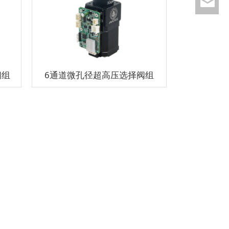
pei
阀组
6通道微孔径超高压选择阀组