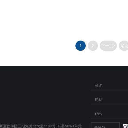
1
2
下一页>
尾
姓名
电话
内容
软件园三期集美北大道1108号F16栋901-1单元