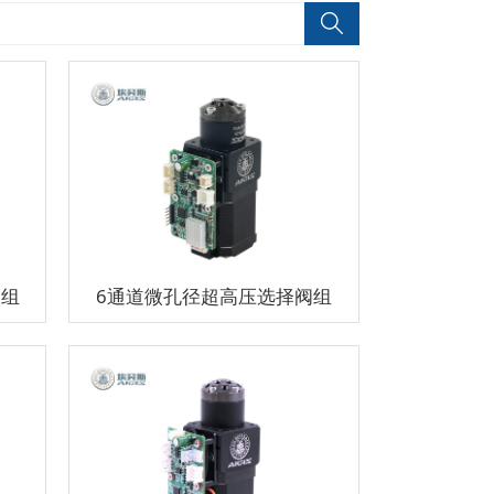
阀组
6通道微孔径超高压选择阀组