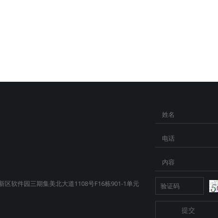
姓名
电话
内容
软件园三期集美北大道1108号F16栋901-1单元
提交