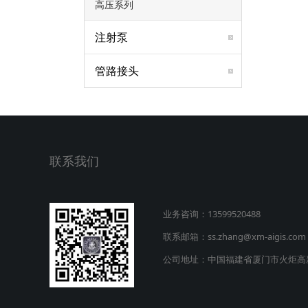
高压系列
注射泵
管路接头
联系我们
业务咨询：13599520488
联系邮箱：ss.zhang@xm-aigis.com
公司地址：中国福建省厦门市火炬高新区