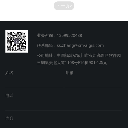
下一页>
业务咨询：13599520488
联系邮箱：ss.zhang@xm-aigis.com
公司地址：中国福建省厦门市火炬高新区软件园
三期集美北大道1108号F16栋901-1单元
姓名
邮箱
电话
内容